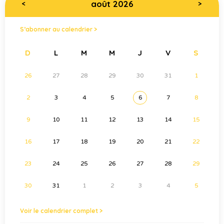
août 2026
<
>
S’abonner au calendrier >
D
L
M
M
J
V
S
26
27
28
29
30
31
1
2
3
4
5
6
7
8
9
10
11
12
13
14
15
16
17
18
19
20
21
22
23
24
25
26
27
28
29
30
31
1
2
3
4
5
Voir le calendrier complet >